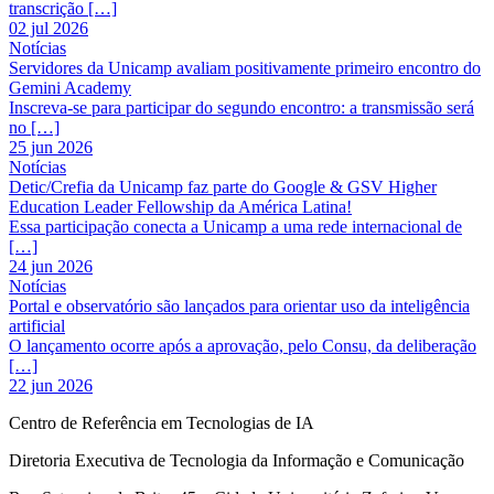
transcrição […]
02 jul 2026
Notícias
Servidores da Unicamp avaliam positivamente primeiro encontro do
Gemini Academy
Inscreva-se para participar do segundo encontro: a transmissão será
no […]
25 jun 2026
Notícias
Detic/Crefia da Unicamp faz parte do Google & GSV Higher
Education Leader Fellowship da América Latina!
Essa participação conecta a Unicamp a uma rede internacional de
[…]
24 jun 2026
Notícias
Portal e observatório são lançados para orientar uso da inteligência
artificial
O lançamento ocorre após a aprovação, pelo Consu, da deliberação
[…]
22 jun 2026
Centro de Referência em Tecnologias de IA
Diretoria Executiva de Tecnologia da Informação e Comunicação