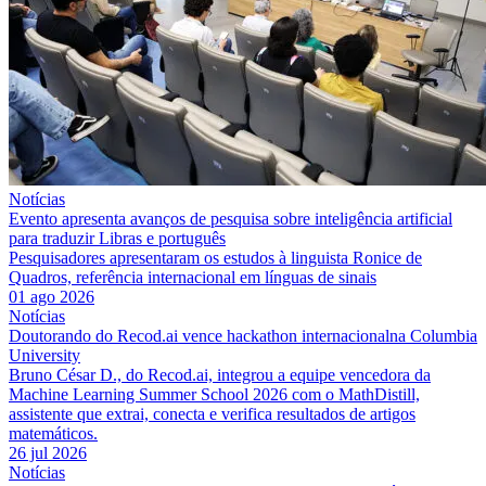
Notícias
Evento apresenta avanços de pesquisa sobre inteligência artificial
para traduzir Libras e português
Pesquisadores apresentaram os estudos à linguista Ronice de
Quadros, referência internacional em línguas de sinais
01 ago 2026
Notícias
Doutorando do Recod.ai vence hackathon internacionalna Columbia
University
Bruno César D., do Recod.ai, integrou a equipe vencedora da
Machine Learning Summer School 2026 com o MathDistill,
assistente que extrai, conecta e verifica resultados de artigos
matemáticos.
26 jul 2026
Notícias