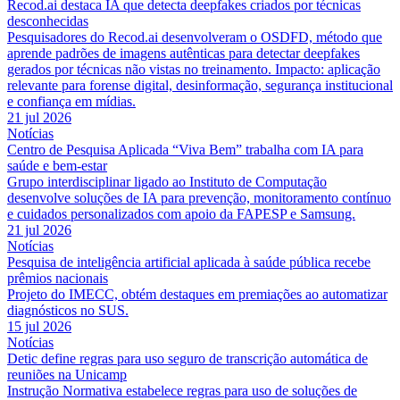
Recod.ai destaca IA que detecta deepfakes criados por técnicas
desconhecidas
Pesquisadores do Recod.ai desenvolveram o OSDFD, método que
aprende padrões de imagens autênticas para detectar deepfakes
gerados por técnicas não vistas no treinamento. Impacto: aplicação
relevante para forense digital, desinformação, segurança institucional
e confiança em mídias.
21 jul 2026
Notícias
Centro de Pesquisa Aplicada “Viva Bem” trabalha com IA para
saúde e bem-estar
Grupo interdisciplinar ligado ao Instituto de Computação
desenvolve soluções de IA para prevenção, monitoramento contínuo
e cuidados personalizados com apoio da FAPESP e Samsung.
21 jul 2026
Notícias
Pesquisa de inteligência artificial aplicada à saúde pública recebe
prêmios nacionais
Projeto do IMECC, obtém destaques em premiações ao automatizar
diagnósticos no SUS.
15 jul 2026
Notícias
Detic define regras para uso seguro de transcrição automática de
reuniões na Unicamp
Instrução Normativa estabelece regras para uso de soluções de