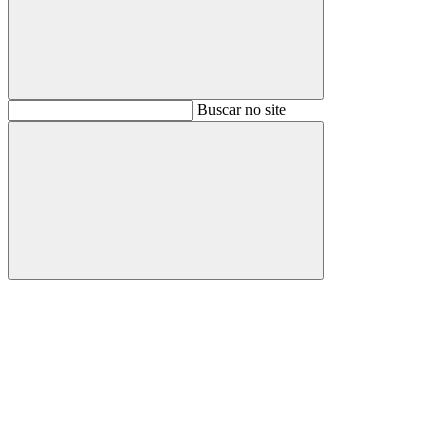
Buscar
Buscar no site
Buscar
Aumentar fonte
Diminuir fonte